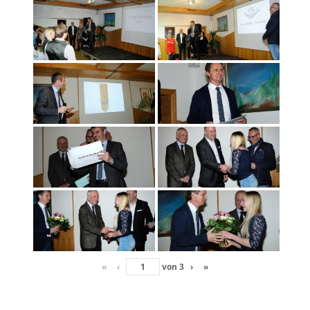
«
‹
von
3
›
»