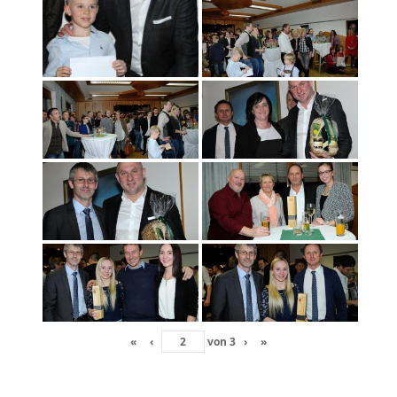
«
‹
von
3
›
»