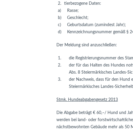
2.
tierbezogene Daten:
a)
Rasse;
b)
Geschlecht;
c)
Geburtsdatum (zumindest Jahr);
d)
Kennzeichnungsnummer gemäß § 24a
Der Meldung sind anzuschließen:
1.
die Registrierungsnummer des Sta
2.
der für das Halten des Hundes no
Abs. 8 Steiermärkisches Landes-Sich
3.
der Nachweis, dass für den Hund e
Steiermärkisches Landes-Sicherheit
Stmk. Hundeabgabengesetz 2013
Die Abgabe beträgt € 60,–/ Hund und Ja
werden bei land- oder forstwirtschaftlic
nächstbewohnten Gebäude mehr als 50 Met