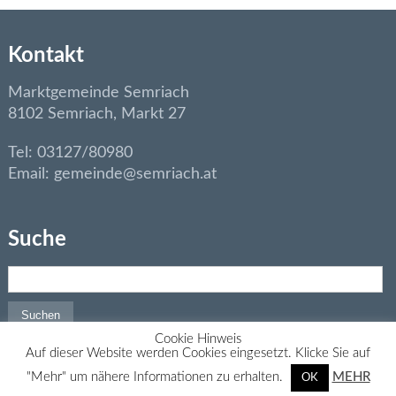
Kontakt
Marktgemeinde Semriach
8102 Semriach, Markt 27
Tel: 03127/80980
Email: gemeinde@semriach.at
Suche
Suchen nach:
Cookie Hinweis
Auf dieser Website werden Cookies eingesetzt. Klicke Sie auf
Impressum
|
Datenschutz
"Mehr" um nähere Informationen zu erhalten.
MEHR
OK