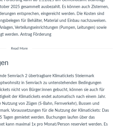
Die Förderung kann ab 1.1.2025 am Gemeindeamt beantragt
tober 2025 gesammelt ausbezahlt. Es können auch Zisternen,
derungen entsprechen, eingereicht werden. Die Kosten sind
sbelegen für Behälter, Material und Einbau nachzuweisen.
lagen, Verteilungseinrichtungen (Pumpen, Leitungen) sowie
igt werden. Antrag Förderung
Read More
gen
de Semriach 2 übertragbare Klimatickets Steiermark
auptwohnsitz in Semriach zu untenstehenden Bedingungen
ckets nicht von Bürger:innen gebucht, können sie auch für
igkeit der Klimatickets endet automatisch nach einem Jahr.
ie Nutzung von Zügen (S-Bahn, Fernverkehr), Bussen und
mark. Voraussetzungen für die Nutzung der Klimatickets: Das
 5 Tagen gemietet werden. Buchungen laufen über das
icket kann maximal 1x pro Monat/Person reserviert werden. Es