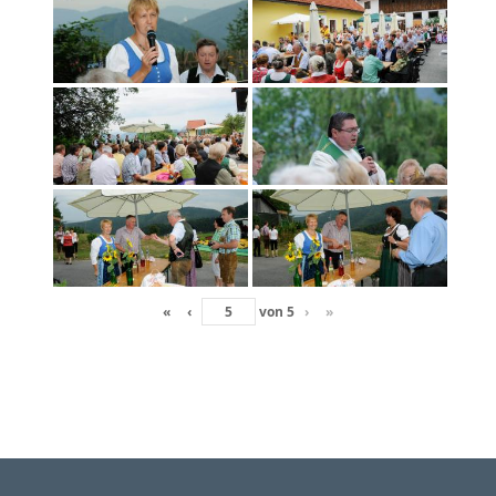
«
‹
von
5
›
»