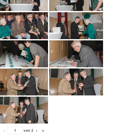
‹
von
2
›
»