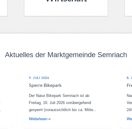
Aktuelles der Marktgemeinde Semriach
9. JULI 2026
8. 
Sperre Bikepark
Fr
Der Natur Bikepark Semriach ist ab
Na
r
Freitag, 10. Juli 2026 vorübergehend
Ve
gesperrt (voraussichtlich bis ca. Mitte
24
n
August) Grund dafür ist der Start der
Pe
Weiterlesen
Wei
t
Umsetzung des Projekts „Ride The River“.
Wo
ses
Dabei entsteht eine anspruchsvolle Bike-
Ma