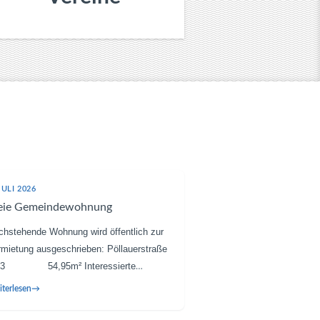
JULI 2026
eie Gemeindewohnung
chstehende Wohnung wird öffentlich zur
rmietung ausgeschrieben: Pöllauerstraße
/3 54,95m² Interessierte
rsonen werden gebeten, ihre
terlesen
hnungsbewerbung an das
rktgemeindeamt Semriach zu