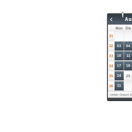
Au
Mon
Die
31
32
03
04
10
11
33
17
18
34
24
35
25
31
36
Ueber Datum fa